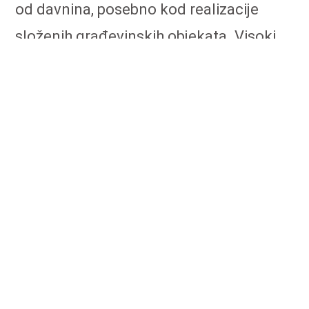
od davnina, posebno kod realizacije
složenih građevinskih objekata. Visoki
standardi tačnosti koji su postavljani
kao zadatak inženjerskoj geodeziji,
pored razrade novih metoda,
podrazumevali su i primenu novih
tehnologija merenja i prikupljanja
prostornih podataka. Istovremeno sa
razvojem novih tehnologija, odvijao se i
razvoj kompjuterske tehnologije, što je
rezultovalo novim konceptima i
pristupima u obradi merenja kao i novim