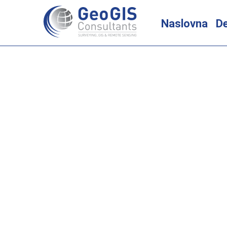
Скочи
Naslovna
De
на
садржај